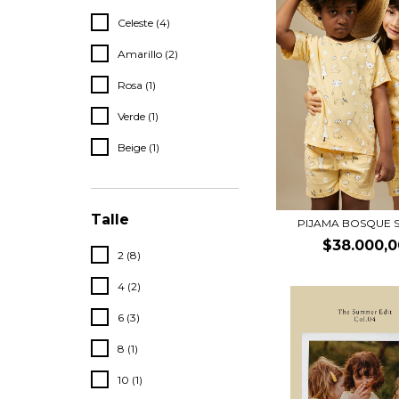
Celeste (4)
Amarillo (2)
Rosa (1)
Verde (1)
Beige (1)
Talle
PIJAMA BOSQUE 
$38.000,0
2 (8)
4 (2)
6 (3)
8 (1)
10 (1)