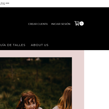
IS ***
0
CREAR CUENTA
INICIAR SESIÓN
UÍA DE TALLES
ABOUT US